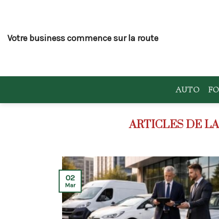
Skip
to
content
Votre business commence sur la route
AUTO
FO
02
Mar