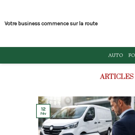
Skip
to
content
Votre business commence sur la route
AUTO
FO
12
Fév