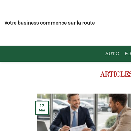
Skip
to
content
Votre business commence sur la route
AUTO
FO
12
Mar