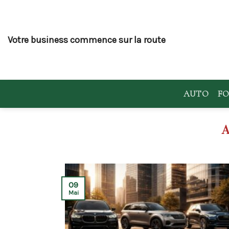
Skip
to
content
Votre business commence sur la route
AUTO
FO
09
Mai