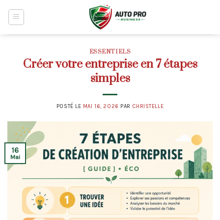
Skip
to
content
ESSENTIELS
Créer votre entreprise en 7 étapes
simples
POSTÉ LE
MAI 16, 2026
PAR
CHRISTELLE
16
Mai