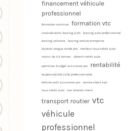
financement véhicule
professionnel
formation vtc
formation continue
inconvénients leasing auto
leasing auto professionnel
leasing utilitaire
leasing voiture entreprise
location longue durée pro
meilleur taux crédit auto
moins de 3,5 tonnes
obtenir crédit auto
rentabilité
optimiser budget assurance pro
responsabilité civile professionnelle
réduire coût assurance pro
service client taxi
taux crédit auto
taxi relation client
vtc
transport routier
véhicule
professionnel