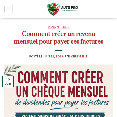
Skip
to
content
ESSENTIELS
Comment créer un revenu
mensuel pour payer ses factures
POSTÉ LE
JUIN 12, 2026
PAR
CHRISTELLE
12
Juin