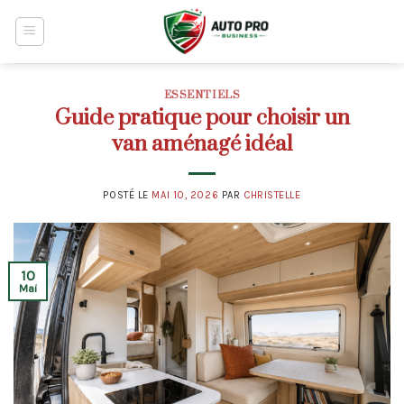
Skip
to
content
ESSENTIELS
Guide pratique pour choisir un
van aménagé idéal
POSTÉ LE
MAI 10, 2026
PAR
CHRISTELLE
10
Mai