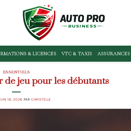
RMATIONS & LICENCES
VTC & TAXIS
ASSURANCES 
ESSENTIELS
 de jeu pour les débutants
JUIN 16, 2026
PAR
CHRISTELLE