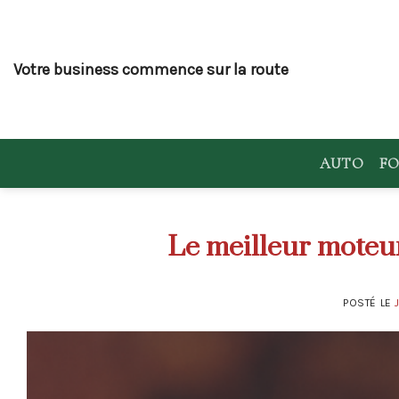
Skip
to
content
Votre business commence sur la route
AUTO
FO
Le meilleur moteur
POSTÉ LE