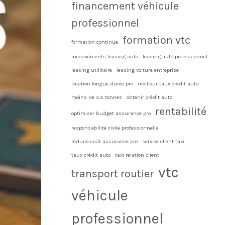
financement véhicule
professionnel
formation vtc
formation continue
inconvénients leasing auto
leasing auto professionnel
leasing utilitaire
leasing voiture entreprise
location longue durée pro
meilleur taux crédit auto
moins de 3,5 tonnes
obtenir crédit auto
rentabilité
optimiser budget assurance pro
responsabilité civile professionnelle
réduire coût assurance pro
service client taxi
taux crédit auto
taxi relation client
vtc
transport routier
véhicule
professionnel