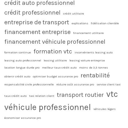
crédit auto professionnel
crédit professionnel
crédit utilitaire
entreprise de transport
explications
fidélisation clientèle
financement entreprise
financement utilitaire
financement véhicule professionnel
formation vtc
formation continue
inconvénients leasing auto
leasing auto professionnel
leasing utilitaire
leasing voiture entreprise
location longue durée pro
meilleur taux crédit auto
moins de 3,5 tonnes
rentabilité
obtenir crédit auto
optimiser budget assurance pro
responsabilité civile professionnelle
réduire coût assurance pro
service client taxi
vtc
transport routier
taux crédit auto
taxi relation client
véhicule professionnel
véhicules légers
économiser assurance pro