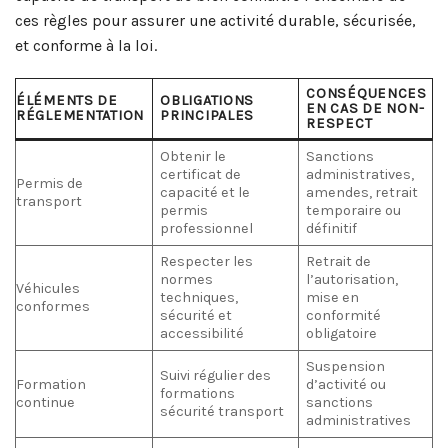
ces règles pour assurer une activité durable, sécurisée,
et conforme à la loi.
CONSÉQUENCES
ÉLÉMENTS DE
OBLIGATIONS
EN CAS DE NON-
RÉGLEMENTATION
PRINCIPALES
RESPECT
Obtenir le
Sanctions
certificat de
administratives,
Permis de
capacité et le
amendes, retrait
transport
permis
temporaire ou
professionnel
définitif
Respecter les
Retrait de
normes
l’autorisation,
Véhicules
techniques,
mise en
conformes
sécurité et
conformité
accessibilité
obligatoire
Suspension
Suivi régulier des
Formation
d’activité ou
formations
continue
sanctions
sécurité transport
administratives