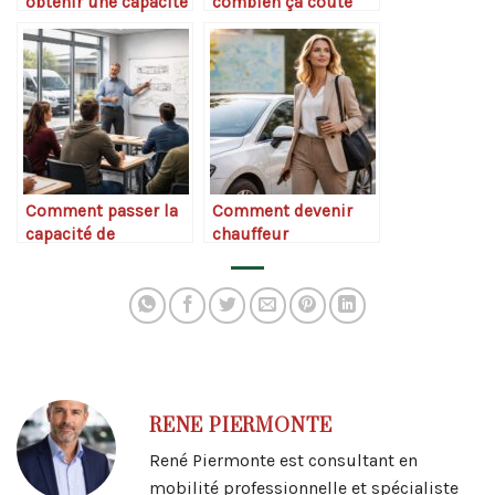
obtenir une capacité
combien ça coûte
de transport
vraiment
marchandises
Comment passer la
Comment devenir
capacité de
chauffeur
transport de
indépendant
personnes
rapidement
RENE PIERMONTE
René Piermonte est consultant en
mobilité professionnelle et spécialiste