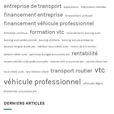
entreprise de transport
explications
fidélisation clientèle
financement entreprise
financement utilitaire
financement véhicule professionnel
formation vtc
formation continue
inconvénients leasing auto
leasing auto professionnel
leasing utilitaire
leasing voiture entreprise
location longue durée pro
meilleur taux crédit auto
moins de 3,5 tonnes
rentabilité
obtenir crédit auto
optimiser budget assurance pro
responsabilité civile professionnelle
réduire coût assurance pro
service client taxi
vtc
transport routier
taux crédit auto
taxi relation client
véhicule professionnel
véhicules légers
économiser assurance pro
DERNIERS ARTICLES