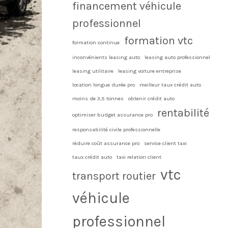
financement véhicule
professionnel
formation vtc
formation continue
inconvénients leasing auto
leasing auto professionnel
leasing utilitaire
leasing voiture entreprise
location longue durée pro
meilleur taux crédit auto
moins de 3,5 tonnes
obtenir crédit auto
rentabilité
optimiser budget assurance pro
responsabilité civile professionnelle
réduire coût assurance pro
service client taxi
taux crédit auto
taxi relation client
vtc
transport routier
véhicule
professionnel