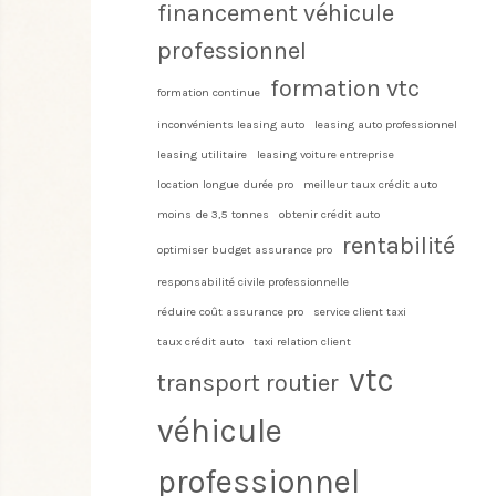
financement véhicule
professionnel
formation vtc
formation continue
inconvénients leasing auto
leasing auto professionnel
leasing utilitaire
leasing voiture entreprise
location longue durée pro
meilleur taux crédit auto
moins de 3,5 tonnes
obtenir crédit auto
rentabilité
optimiser budget assurance pro
responsabilité civile professionnelle
réduire coût assurance pro
service client taxi
taux crédit auto
taxi relation client
vtc
transport routier
véhicule
professionnel