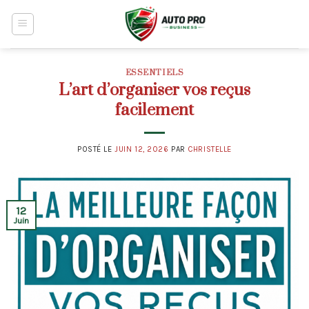
Skip
to
content
ESSENTIELS
L’art d’organiser vos reçus
facilement
POSTÉ LE
JUIN 12, 2026
PAR
CHRISTELLE
12
Juin