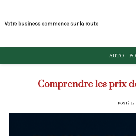
Skip
to
content
Votre business commence sur la route
AUTO
FO
Comprendre les prix de 
POSTÉ LE