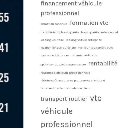
financement véhicule
professionnel
formation vtc
formation continue
inconvénients leasing auto
leasing auto professionnel
leasing utilitaire
leasing voiture entreprise
location longue durée pro
meilleur taux crédit auto
moins de 3,5 tonnes
obtenir crédit auto
rentabilité
optimiser budget assurance pro
responsabilité civile professionnelle
réduire coût assurance pro
service client taxi
taux crédit auto
taxi relation client
vtc
transport routier
véhicule
professionnel