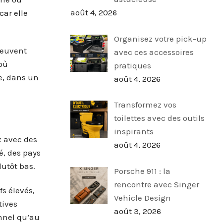
août 4, 2026
car elle
Organisez votre pick-up
peuvent
avec ces accessoires
 où
pratiques
se, dans un
août 4, 2026
Transformez vos
toilettes avec des outils
inspirants
ux avec des
août 4, 2026
é, des pays
lutôt bas.
Porsche 911 : la
rencontre avec Singer
s élevés,
Vehicle Design
tives
août 3, 2026
onnel qu’au