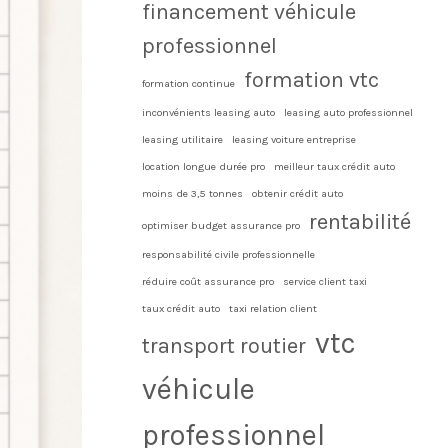
financement véhicule
professionnel
formation vtc
formation continue
inconvénients leasing auto
leasing auto professionnel
leasing utilitaire
leasing voiture entreprise
location longue durée pro
meilleur taux crédit auto
moins de 3,5 tonnes
obtenir crédit auto
rentabilité
optimiser budget assurance pro
responsabilité civile professionnelle
réduire coût assurance pro
service client taxi
taux crédit auto
taxi relation client
vtc
transport routier
véhicule
professionnel