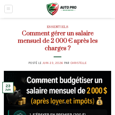
Skip
to
content
ESSENTIELS
Comment gérer un salaire
mensuel de 2 000 € après les
charges ?
POSTÉ LE
JUIN 23, 2026
PAR
CHRISTELLE
23
Juin