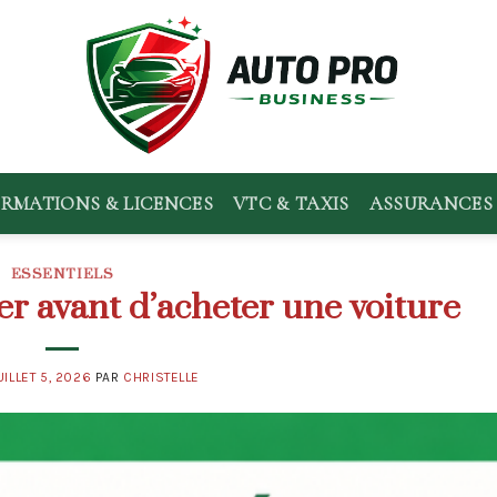
RMATIONS & LICENCES
VTC & TAXIS
ASSURANCES 
ESSENTIELS
rer avant d’acheter une voiture
UILLET 5, 2026
PAR
CHRISTELLE