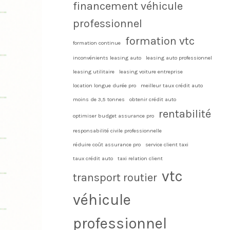
financement véhicule
professionnel
formation vtc
formation continue
inconvénients leasing auto
leasing auto professionnel
leasing utilitaire
leasing voiture entreprise
location longue durée pro
meilleur taux crédit auto
moins de 3,5 tonnes
obtenir crédit auto
rentabilité
optimiser budget assurance pro
responsabilité civile professionnelle
réduire coût assurance pro
service client taxi
taux crédit auto
taxi relation client
vtc
transport routier
véhicule
professionnel