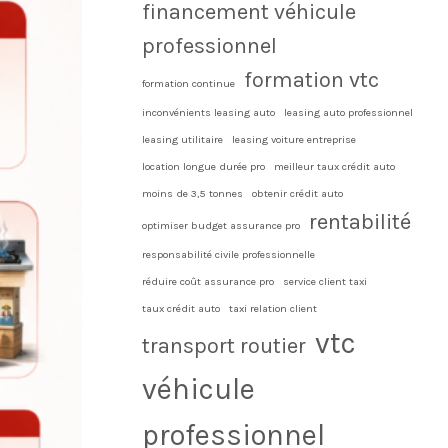
financement véhicule
professionnel
formation vtc
formation continue
inconvénients leasing auto
leasing auto professionnel
leasing utilitaire
leasing voiture entreprise
location longue durée pro
meilleur taux crédit auto
moins de 3,5 tonnes
obtenir crédit auto
rentabilité
optimiser budget assurance pro
responsabilité civile professionnelle
réduire coût assurance pro
service client taxi
taux crédit auto
taxi relation client
vtc
transport routier
véhicule
professionnel