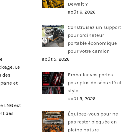
DeWalt ?
août 6, 2026
Construisez un support
pour ordinateur
portable économique
pour votre camion
août 5, 2026
le
ckage. Le
Emballer vos portes
s des
pour plus de sécurité et
opane et
style
août 5, 2026
Le LNG est
nt des
Équipez-vous pour ne
pas rester bloquée en
pleine nature