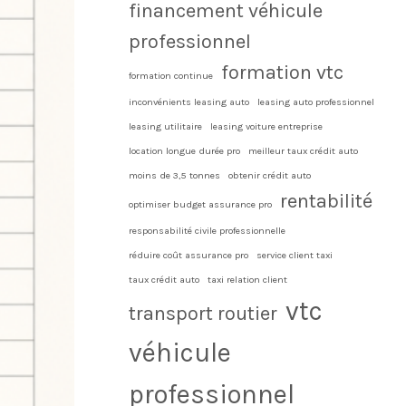
financement véhicule
professionnel
formation vtc
formation continue
inconvénients leasing auto
leasing auto professionnel
leasing utilitaire
leasing voiture entreprise
location longue durée pro
meilleur taux crédit auto
moins de 3,5 tonnes
obtenir crédit auto
rentabilité
optimiser budget assurance pro
responsabilité civile professionnelle
réduire coût assurance pro
service client taxi
taux crédit auto
taxi relation client
vtc
transport routier
véhicule
professionnel