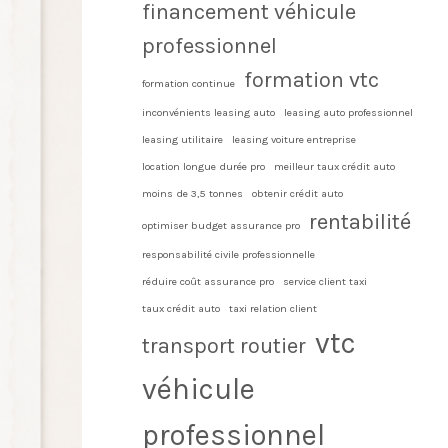
financement véhicule
professionnel
formation vtc
formation continue
inconvénients leasing auto
leasing auto professionnel
leasing utilitaire
leasing voiture entreprise
location longue durée pro
meilleur taux crédit auto
moins de 3,5 tonnes
obtenir crédit auto
rentabilité
optimiser budget assurance pro
responsabilité civile professionnelle
réduire coût assurance pro
service client taxi
taux crédit auto
taxi relation client
vtc
transport routier
véhicule
professionnel